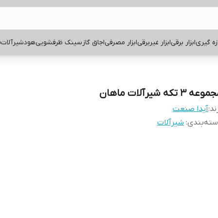
ازه گیری
ابزار برقی
ابزار غیربرقی
ابزار مصرفی
اجاق گاز
سینک ظرفشویی
هود
شیرآلات
ف
وعه 3 تکه شیرآلات ماهان
ند:
آیدا صنعت
ته‌بندی
:
شیرآلات