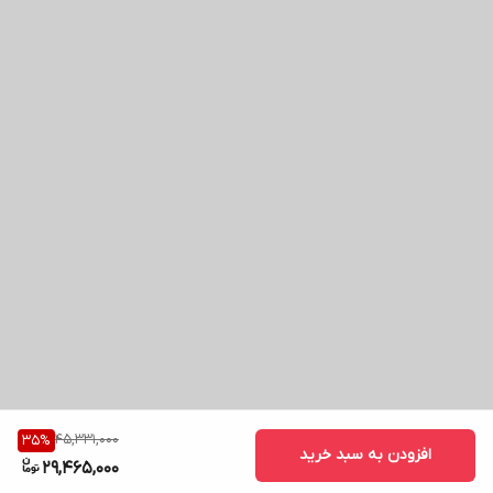
45,331,000
35
%
افزودن به سبد خرید
29,465,000