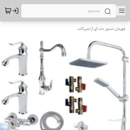
قهرمان استور دات آی آر
/
شیرآلات