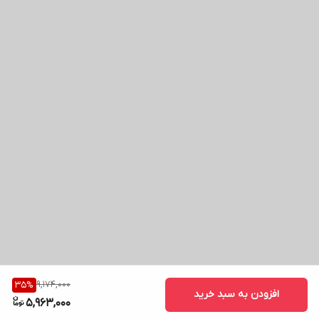
9,174,000
35
%
افزودن به سبد خرید
5,963,000