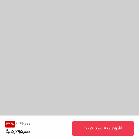
8,146,000
34
%
افزودن به سبد خرید
5,295,000