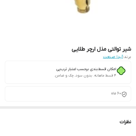
شیر توالتی مذل ارچر طلایی
برند:
آیدا صنعت
امکان قسط‌بندی برحسب اعتبار ترب‌پی
۴ قسط ماهانه. بدون سود، چک و ضامن.
60 ماه
نظرات