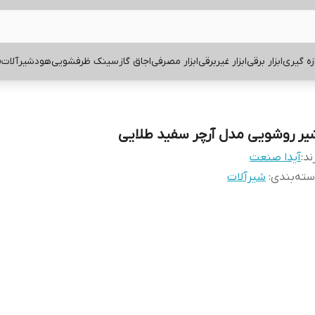
ازه گیری
ابزار برقی
ابزار غیربرقی
ابزار مصرفی
اجاق گاز
سینک ظرفشویی
هود
شیرآلات
ف
یر روشویی مدل آرچر سفید طلایی
ند:
آیدا صنعت
ته‌بندی
:
شیرآلات