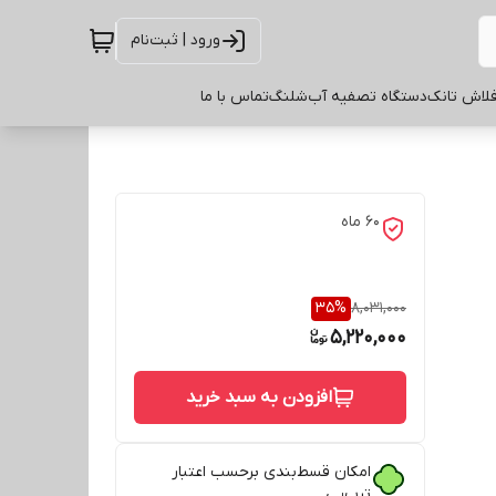
ورود | ثبت‌نام
لاش تانک
دستگاه تصفیه آب
شلنگ
تماس با ما
60 ماه
35
%
8,031,000
5,220,000
افزودن به سبد خرید
امکان قسط‌بندی برحسب اعتبار
ترب‌پی