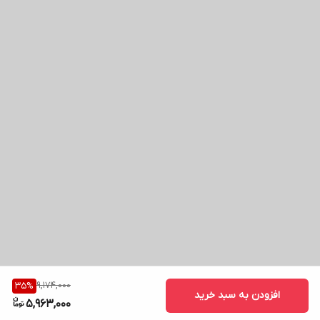
9,174,000
35
%
افزودن به سبد خرید
5,963,000