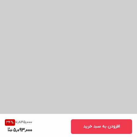
7,835,000
34
%
افزودن به سبد خرید
5,093,000