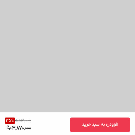
5,954,000
35
%
افزودن به سبد خرید
3,870,000