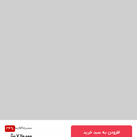
10,938,000
34
%
افزودن به سبد خرید
7,110,000