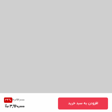
6,092,000
34
%
افزودن به سبد خرید
3,960,000