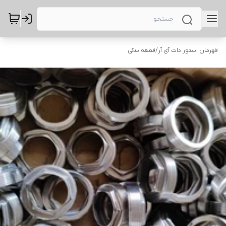
قهرمان استور دات آی آر
/
قطعه یدکی