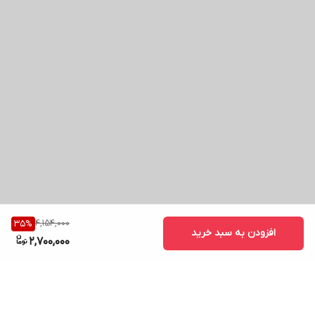
4,154,000
35
%
افزودن به سبد خرید
2,700,000