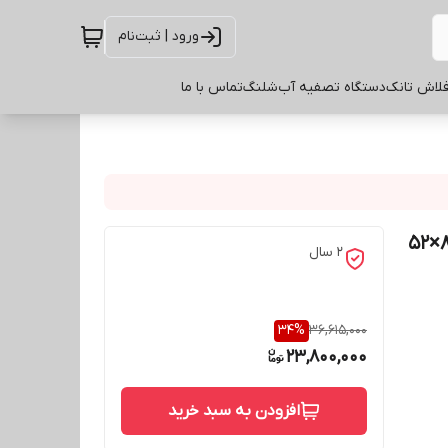
ورود | ثبت‌نام
لاش تانک
دستگاه تصفیه آب
شلنگ
تماس با ما
2 سال
34
%
36,615,000
23,800,000
افزودن به سبد خرید