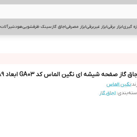
ازه گیری
ابزار برقی
ابزار غیربرقی
ابزار مصرفی
اجاق گاز
سینک ظرفشویی
هود
شیرآلات
ف
اق گاز صفحه شیشه ای نگین الماس کد GA03 ابعاد 89×52
ند:
نگین الماس
ته‌بندی
:
اجاق گاز