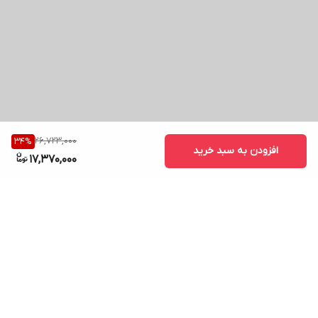
26,723,000
34
%
افزودن به سبد خرید
17,370,000
برگشت به بالا