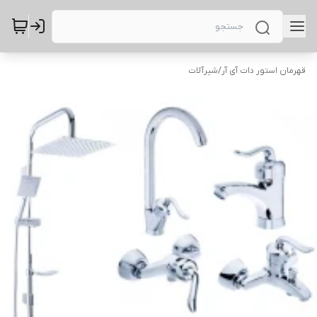
قهرمان استور دات آی آر
/
شیرآلات