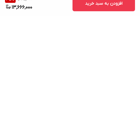
افزودن به سبد خرید
13,666,000
برگشت به بالا
ارسال ویژه
پشتیبانی ۲۴ ساعته
۷ روز ضمانت بازگشت کالا
پرداخت در محل