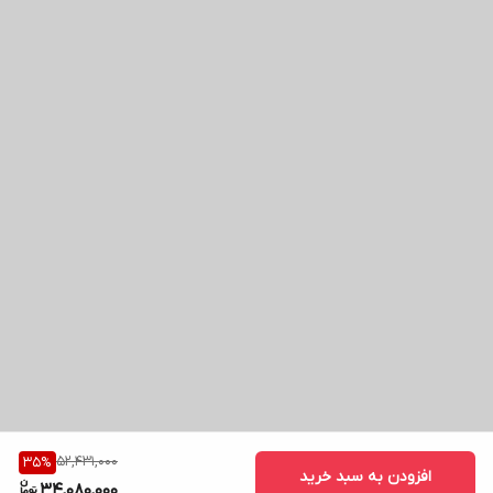
52,431,000
35
%
افزودن به سبد خرید
34,080,000