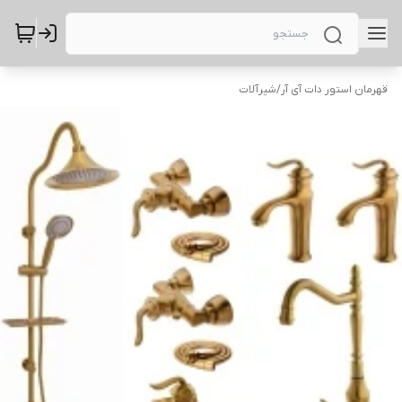
قهرمان استور دات آی آر
/
شیرآلات