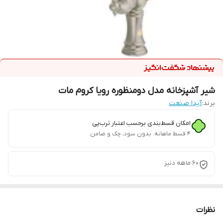
شیر آشپزخانه مدل دومنظوره رویا کروم مات
برند:
آیدا صنعت
امکان قسط‌بندی برحسب اعتبار ترب‌پی
۴ قسط ماهانه. بدون سود، چک و ضامن.
60 ماهه دنیز
نظرات