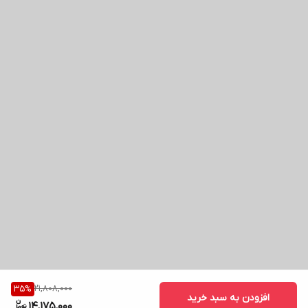
21,808,000
35
%
افزودن به سبد خرید
14,175,000