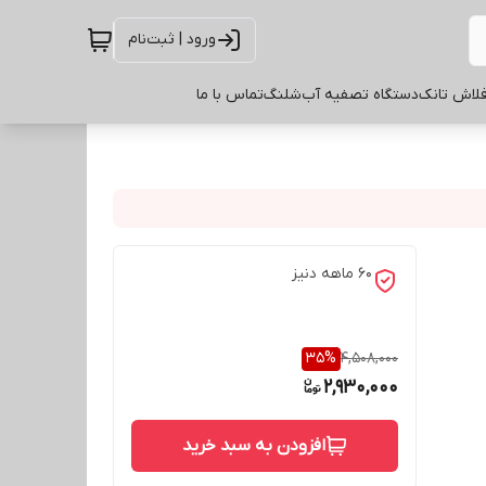
ورود | ثبت‌نام
لاش تانک
دستگاه تصفیه آب
شلنگ
تماس با ما
60 ماهه دنیز
35
%
4,508,000
2,930,000
افزودن به سبد خرید