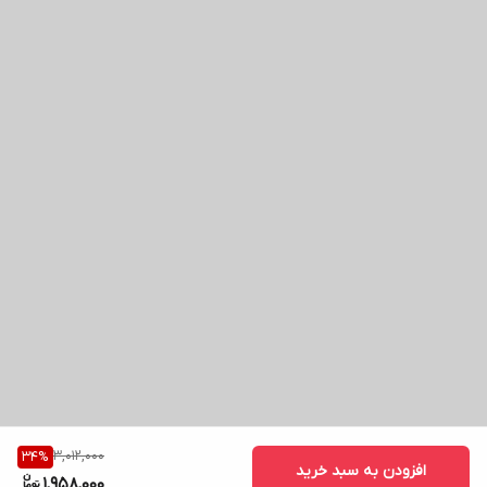
3,012,000
34
%
افزودن به سبد خرید
1,958,000