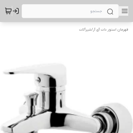
قهرمان استور دات آی آر
/
شیرآلات