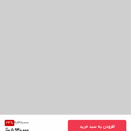
9,138,000
34
%
افزودن به سبد خرید
5,940,000