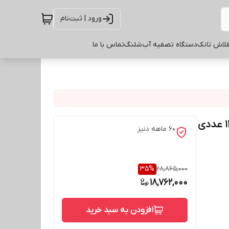
ورود | ثبت‌نام
لاش تانک
دستگاه تصفیه آب
شلنگ
تماس با ما
60 ماهه دنیز
35
%
28,865,000
18,762,000
افزودن به سبد خرید