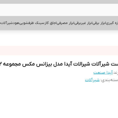
ازه گیری
ابزار برقی
ابزار غیربرقی
ابزار مصرفی
اجاق گاز
سینک ظرفشویی
هود
شیرآلات
ف
ت شیرآلات شیرالات آیدا مدل بیزانس مکس مجموعه 12 عددی
ند:
آیدا صنعت
ته‌بندی
:
شیرآلات