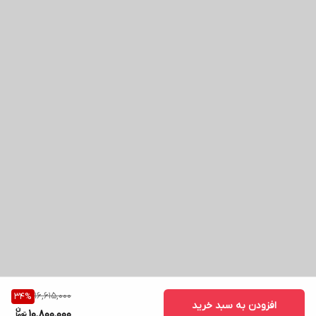
16,615,000
34
%
افزودن به سبد خرید
10,800,000