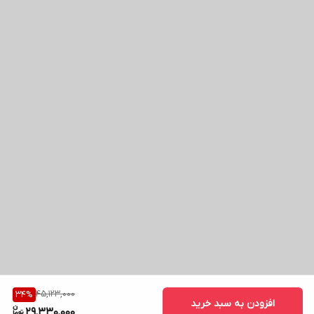
45,123,000
34
%
افزودن به سبد خرید
29,330,000