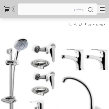
قهرمان استور دات آی آر
/
شیرآلات