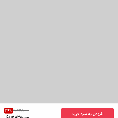
27,438,000
34
%
افزودن به سبد خرید
17,835,000