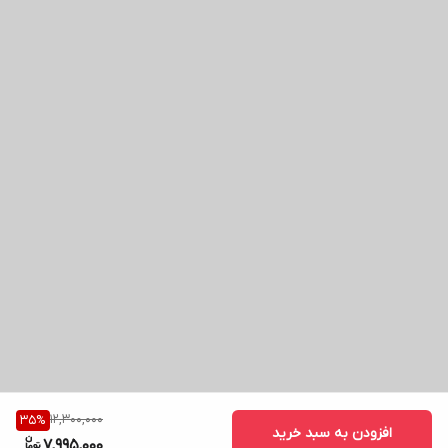
12,300,000
35
%
افزودن به سبد خرید
7,995,000