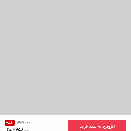
3,474,000
35
%
افزودن به سبد خرید
2,258,000