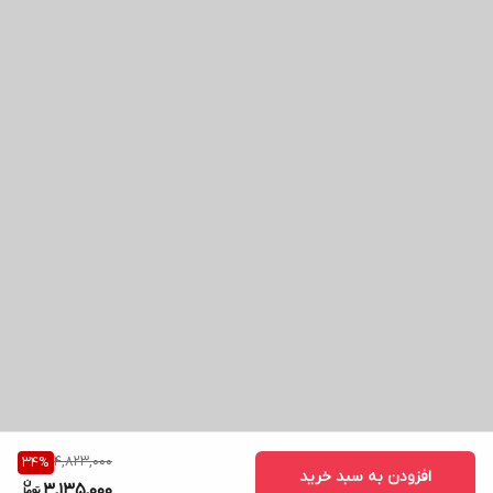
4,823,000
34
%
افزودن به سبد خرید
3,135,000