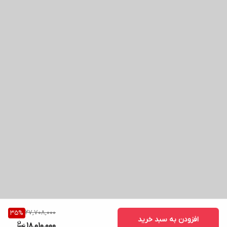
27,708,000
35
%
افزودن به سبد خرید
18,010,000