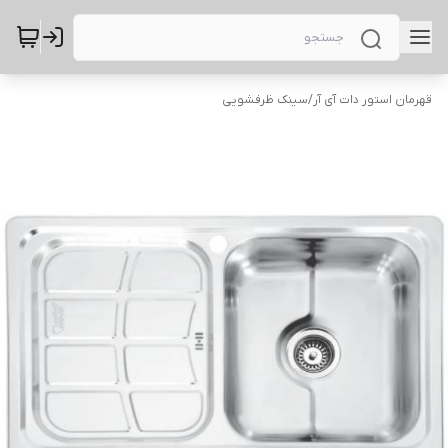
قهرمان استور دات آی آر
/
سینک ظرفشویی