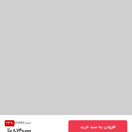
13,446,000
34
%
افزودن به سبد خرید
8,740,000