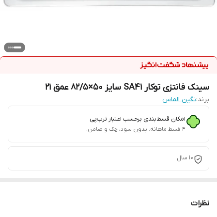
سینک فانتزی توکار SA41 سایز 50×82/5 عمق 21
برند:
نگین الماس
امکان قسط‌بندی برحسب اعتبار ترب‌پی
۴ قسط ماهانه. بدون سود، چک و ضامن.
10 سال
نظرات