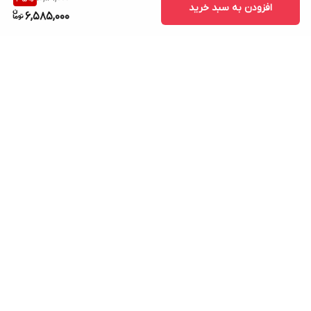
افزودن به سبد خرید
6,585,000
برگشت به بالا
ارسال ویژه
پشتیبانی ۲۴ ساعته
۷ روز ضمانت بازگشت کالا
پرداخت در محل