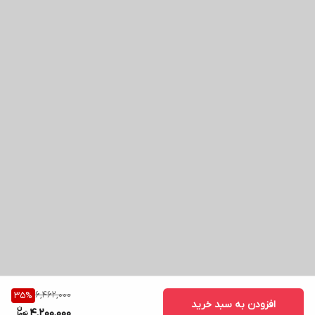
6,462,000
35
%
افزودن به سبد خرید
4,200,000