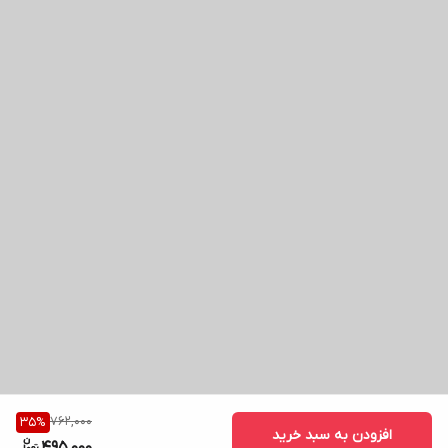
762,000
35
%
افزودن به سبد خرید
495,000