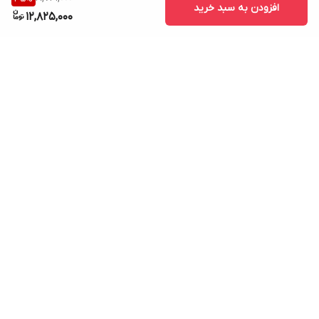
افزودن به سبد خرید
12,825,000
برگشت به بالا
ارسال ویژه
پشتیبانی ۲۴ ساعته
۷ روز ضمانت بازگشت کالا
پرداخت در محل