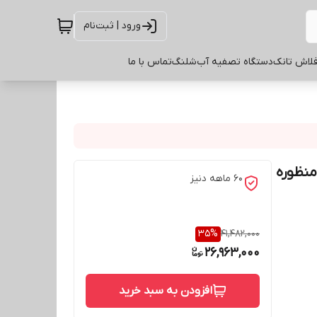
ورود | ثبت‌نام
لاش تانک
دستگاه تصفیه آب
شلنگ
تماس با ما
منظوره
60 ماهه دنیز
35
%
41,482,000
26,963,000
افزودن به سبد خرید