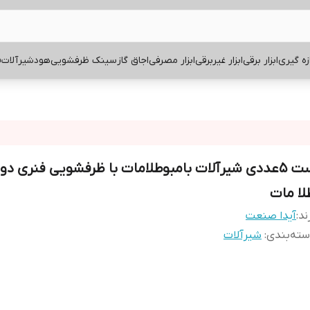
ازه گیری
ابزار برقی
ابزار غیربرقی
ابزار مصرفی
اجاق گاز
سینک ظرفشویی
هود
شیرآلات
ف
ست 5عددی شیرآلات بامبوطلامات با ظرفشویی فنری دو
لا مات
ند:
آیدا صنعت
ته‌بندی
:
شیرآلات