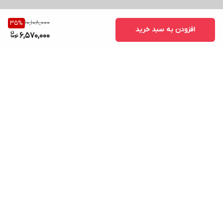
10,108,000
35
%
افزودن به سبد خرید
6,570,000
برگشت به بالا
ارسال ویژه
پشتیبانی ۲۴ ساعته