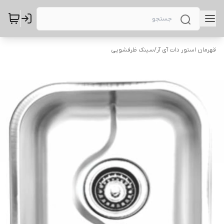
قهرمان استور دات آی آر
/
سینک ظرفشویی