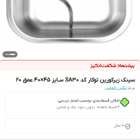
سینک زیرکورین توکار کد SA30 سـایز 45×40 عمق 20
برند:
نگین الماس
امکان قسط‌بندی برحسب اعتبار ترب‌پی
۴ قسط ماهانه. بدون سود، چک و ضامن.
10 سال