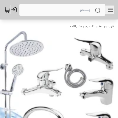
قهرمان استور دات آی آر
/
شیرآلات