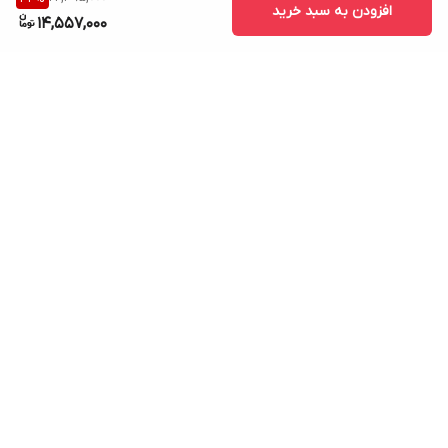
افزودن به سبد خرید
14,557,000
برگشت به بالا
ارسال ویژه
پشتیبانی ۲۴ ساعته
۷ روز ضمانت بازگشت کالا
پرداخت در محل