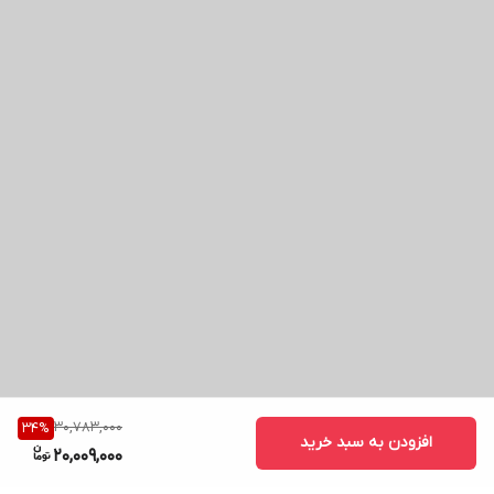
30,783,000
34
%
افزودن به سبد خرید
20,009,000