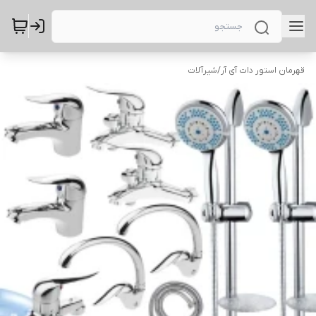
قهرمان استور دات آی آر
/
شیرآلات