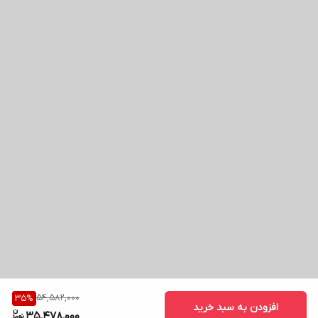
54,582,000
35
%
افزودن به سبد خرید
35,478,000