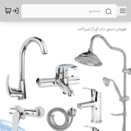
قهرمان استور دات آی آر
/
شیرآلات