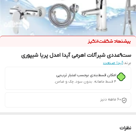
ست9عددی شیرآلات اهرمی آیدا امدل پریا شیپوری
برند:
آیدا صنعت
امکان قسط‌بندی برحسب اعتبار ترب‌پی
۴ قسط ماهانه. بدون سود، چک و ضامن.
60 ماهه دنیز
نظرات