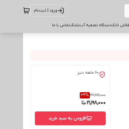
ورود | ثبت‌نام
لاش تانک
دستگاه تصفیه آب
شلنگ
تماس با ما
60 ماهه دنیز
34
%
32,612,000
21,198,000
افزودن به سبد خرید