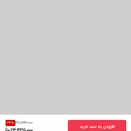
37,592,000
34
%
افزودن به سبد خرید
24,435,000