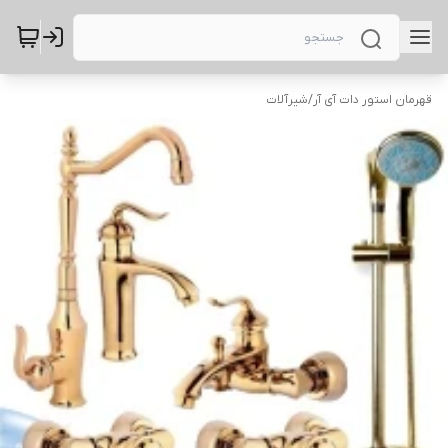
قهرمان استور دات آی آر
/
شیرآلات