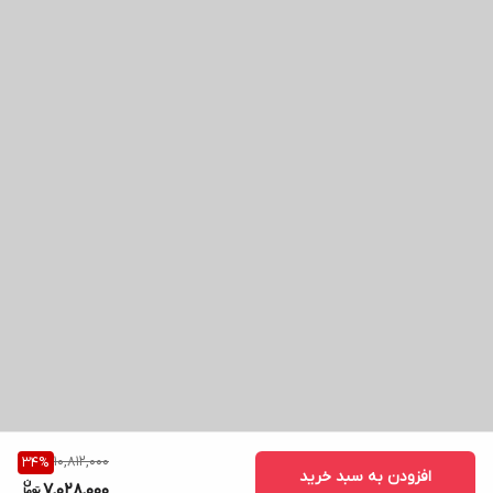
10,812,000
34
%
افزودن به سبد خرید
7,028,000