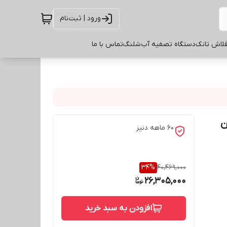
ورود | ثبت‌نام
لاش تانک
دستگاه تصفیه آب
شلنگ
تماس با ما
ن
60 ماهه دنیز
34
%
40,469,000
26,305,000
افزودن به سبد خرید