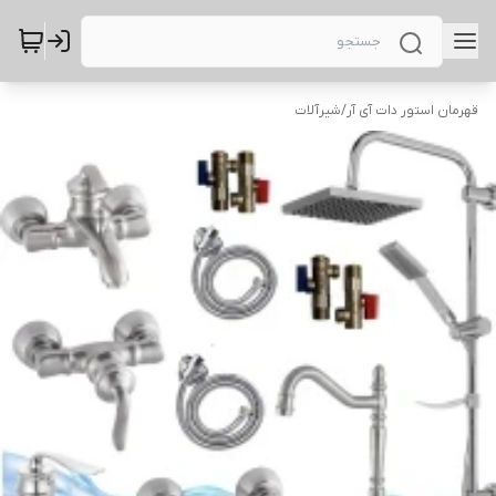
قهرمان استور دات آی آر
/
شیرآلات