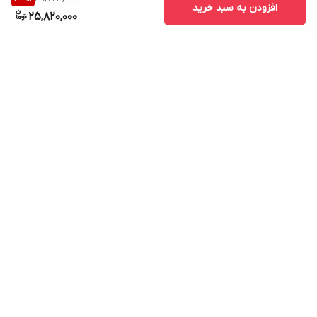
افزودن به سبد خرید
25,820,000
برگشت به بالا
ارسال ویژه
پشتیبانی ۲۴ ساعته
۷ روز ضمانت بازگشت کالا
پرداخت در محل