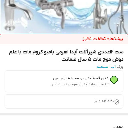
ست 12عددی شیرآلات آیدا اهرمی بامبو کروم مات با علم
دوش موج مات 5 سال ضمانت
برند:
آیدا صنعت
امکان قسط‌بندی برحسب اعتبار ترب‌پی
۴ قسط ماهانه. بدون سود، چک و ضامن.
60 ماهه دنیز