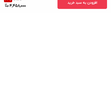
افزودن به سبد خرید
4,458,000
برگشت به بالا
ارسال ویژه
پشتیبانی ۲۴ ساعته
۷ روز ضمانت بازگشت کالا
پرداخت در محل