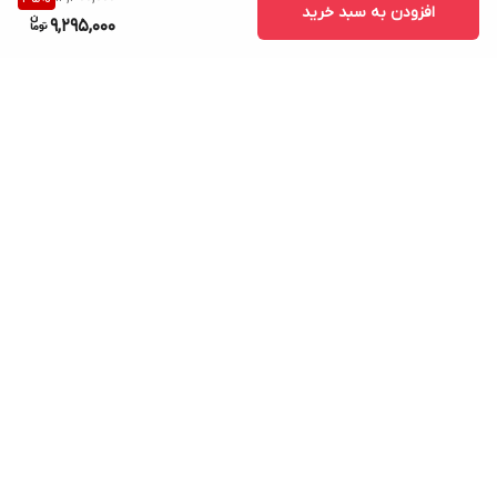
افزودن به سبد خرید
9,295,000
برگشت به بالا
ارسال ویژه
پشتیبانی ۲۴ ساعته
۷ روز ضمانت بازگشت کالا
پرداخت در محل