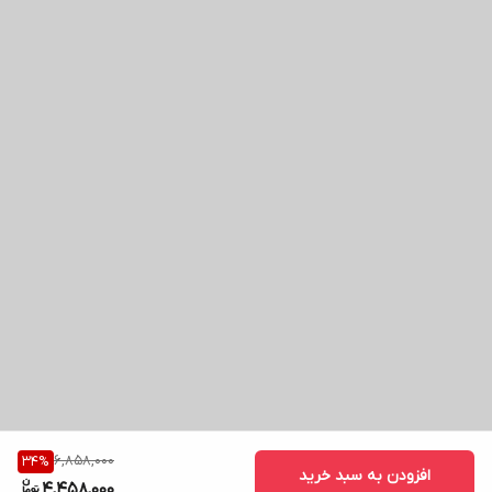
6,858,000
34
%
افزودن به سبد خرید
4,458,000