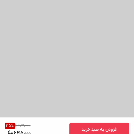
10,177,000
35
%
افزودن به سبد خرید
6,615,000