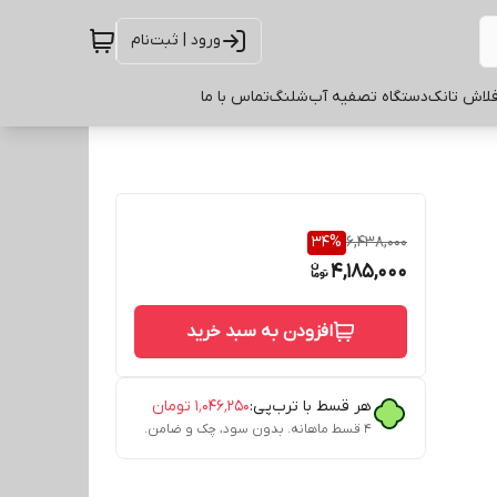
ورود | ثبت‌نام
لاش تانک
دستگاه تصفیه آب
شلنگ
تماس با ما
34
%
6,438,000
4,185,000
افزودن به سبد خرید
هر قسط با ترب‌پی:
۱٬۰۴۶٬۲۵۰
تومان
۴ قسط ماهانه. بدون سود، چک و ضامن.