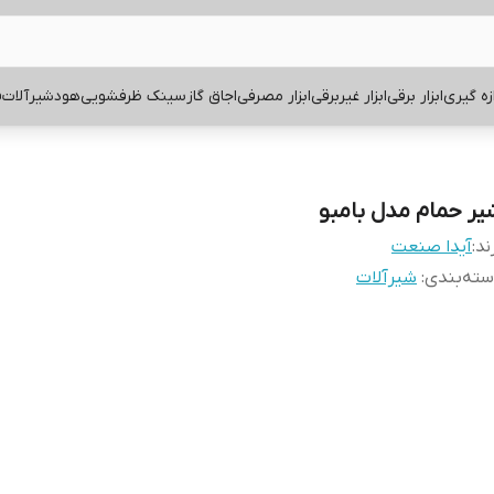
ازه گیری
ابزار برقی
ابزار غیربرقی
ابزار مصرفی
اجاق گاز
سینک ظرفشویی
هود
شیرآلات
ف
یر حمام مدل بامبو
ند:
آیدا صنعت
ته‌بندی
:
شیرآلات