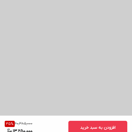
20,385,000
35
%
افزودن به سبد خرید
13,250,000