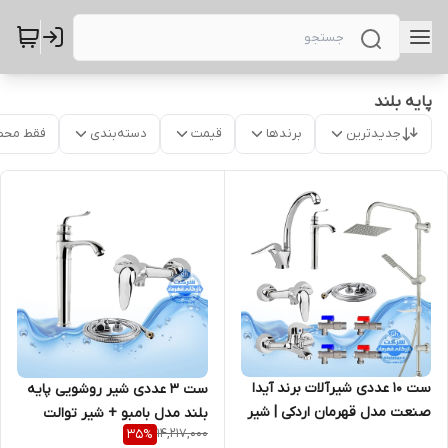
پایه بلند
جدیدترین
برندها
قیمت
دسته‌بندی
فقط محص
ست ۱۰ عددی شیرآلات برند آیدا
ست ۳ عددی شیر روشویی پایه
صنعت مدل قهرمان اردکی | شیر
بلند مدل بامبو + شیر توالت
14,217,000
35
%
ظرفشویی + شیر روشویی
مدل دنیز + شلنگ توالت | کروم